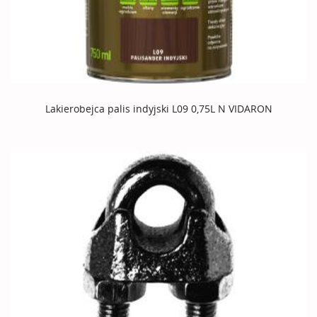
Lakierobejca palis indyjski L09 0,75L N VIDARON